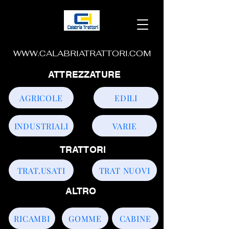
WWW.CALABRIATRATTORI.COM
ATTREZZATURE
AGRICOLE
EDILI
INDUSTRIALI
VARIE
TRATTORI
TRAT.USATI
TRAT NUOVI
ALTRO
RICAMBI
GOMME
CABINE