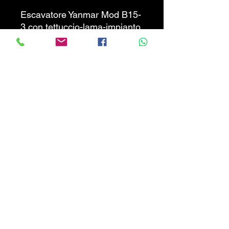
Escavatore Yanmar Mod B15-
3 con tettuccio-lama-impianto
martello-cingoli in gomma.
Macchina in buone condizioni
generali e pronta all’uso.
PREZZO NON TRATTABILE
!!!
INFO 3270887847
CALABRIATRATTORI.COM
info@calabriatrattori.com