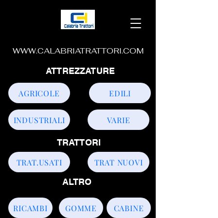
WWW.CALABRIATRATTORI.COM
ATTREZZATURE
AGRICOLE
EDILI
INDUSTRIALI
VARIE
TRATTORI
TRAT.USATI
TRAT NUOVI
ALTRO
RICAMBI
GOMME
CABINE