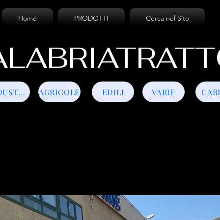
Home
PRODOTTI
Cerca nel Sito
LABRIATRATT
INDUSTRIALI
AGRICOLE
EDILI
VARIE
CAB