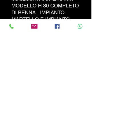
MODELLO H 30 COMPLETO
DI BENNA , IMPIANTO
MARTELLO E IMPIANTO
TRIVELLA, LAMA
ANTERIORE, CINGOLI IN
GOMMA. QUINTALI 30 CON
TELAIO ROPS. PREZZO
NON TRATTABILE !!!
INFO 3270887847
CALABRIATRATTORI.COM
info@calabriatrattori.com