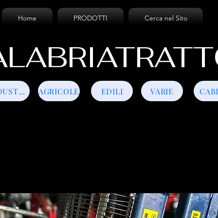
Home
PRODOTTI
Cerca nel Sito
LABRIATRATT
INDUSTRIALI
AGRICOLE
EDILI
VARIE
CAB