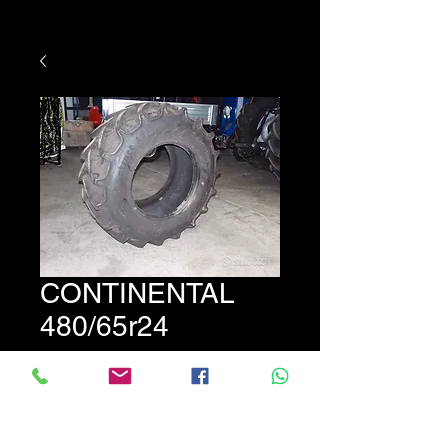
CONTINENTAL
480/65r24
Prezzo
580,00 €
Gomme nuove Continental
480/65 R24. Prezzo+iva.