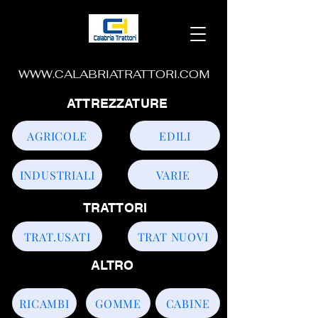
WWW.CALABRIATRATTORI.COM
ATTREZZATURE
AGRICOLE
EDILI
INDUSTRIALI
VARIE
TRATTORI
TRAT.USATI
TRAT NUOVI
ALTRO
RICAMBI
GOMME
CABINE