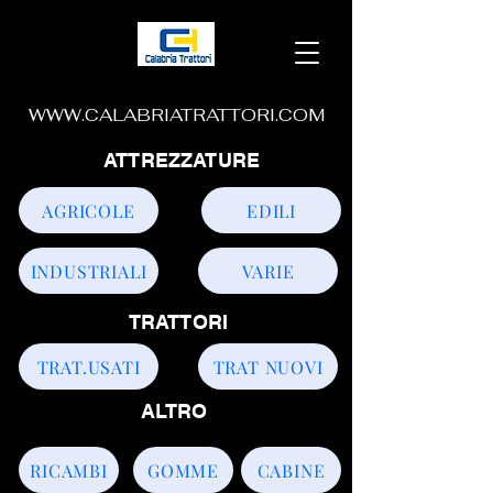
WWW.CALABRIATRATTORI.COM
ATTREZZATURE
AGRICOLE
EDILI
INDUSTRIALI
VARIE
TRATTORI
TRAT.USATI
TRAT NUOVI
ALTRO
RICAMBI
GOMME
CABINE