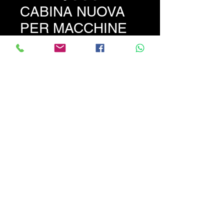
CABINA NUOVA
PER MACCHINE
OPERATRICI
Prezzo
800,00 €
Cabina nuova X pale-
escavatori ed altre macchine
operatrici
CALABRIATRATTORI.COM