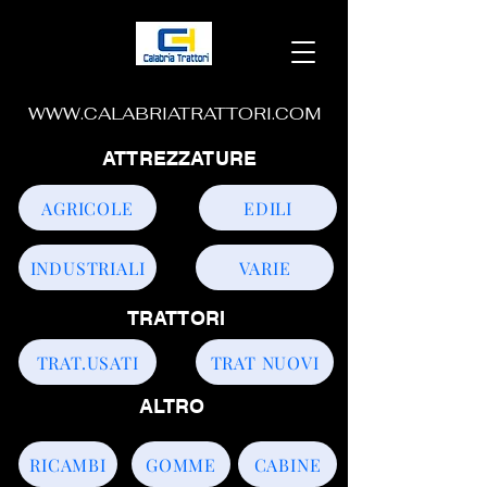
WWW.CALABRIATRATTORI.COM
ATTREZZATURE
AGRICOLE
EDILI
INDUSTRIALI
VARIE
TRATTORI
TRAT.USATI
TRAT NUOVI
ALTRO
RICAMBI
GOMME
CABINE