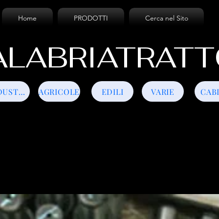
Home
PRODOTTI
Cerca nel Sito
LABRIATRATT
INDUSTRIALI
AGRICOLE
EDILI
VARIE
CAB