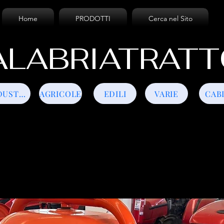
Home
PRODOTTI
Cerca nel Sito
LABRIATRATT
INDUSTRIALI
AGRICOLE
EDILI
VARIE
CAB