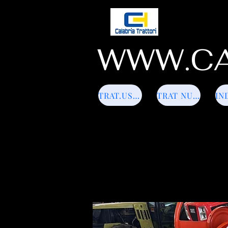
WWW.CA
TRAT.USATI
TRAT NUOVI