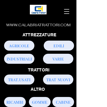
WWW.CALABRIATRATTORI.COM
ATTREZZATURE
AGRICOLE
EDILI
INDUSTRIALI
VARIE
TRATTORI
TRAT.USATI
TRAT NUOVI
ALTRO
RICAMBI
GOMME
CABINE