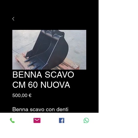
BENNA SCAVO
CM 60 NUOVA
Prezzo
500,00 €
Benna scavo con denti
NUOVA larghezza CM 60 foro
diametro CM
interasse 16,5 CM. PREZZO