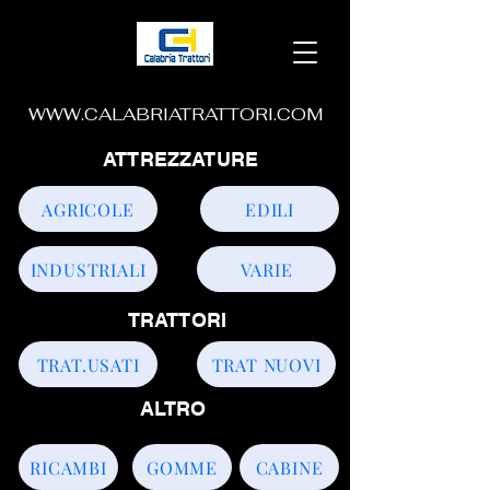
WWW.CALABRIATRATTORI.COM
ATTREZZATURE
AGRICOLE
EDILI
INDUSTRIALI
VARIE
TRATTORI
TRAT.USATI
TRAT NUOVI
ALTRO
RICAMBI
GOMME
CABINE