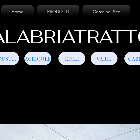
Home
PRODOTTI
Cerca nel Sito
LABRIATRATT
INDUSTRIALI
AGRICOLE
EDILI
VARIE
CAB