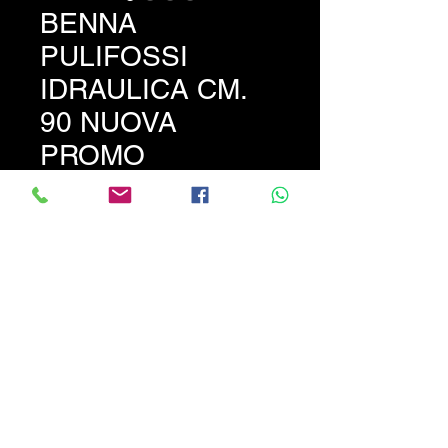
BENNA
PULIFOSSI
IDRAULICA CM.
90 NUOVA
PROMO
Prezzo
650,00 €
Benna Pulifossi ad
inclinazione idraulica da cm
90 completa di sella e tubi per
escavatori da 30 a 50 qli.
PREZZO PROMOZIONALE
NON TRATTABILE !!!!