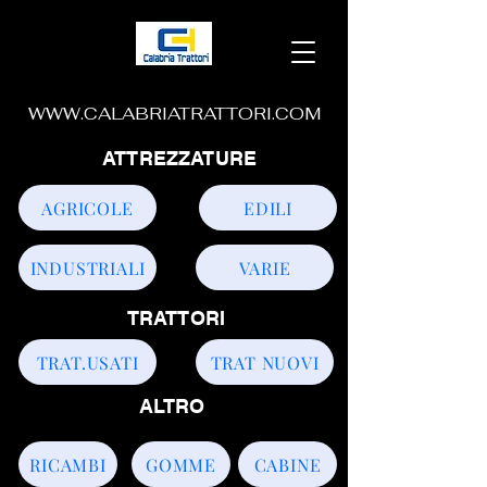
WWW.CALABRIATRATTORI.COM
ATTREZZATURE
AGRICOLE
EDILI
INDUSTRIALI
VARIE
TRATTORI
TRAT.USATI
TRAT NUOVI
ALTRO
RICAMBI
GOMME
CABINE