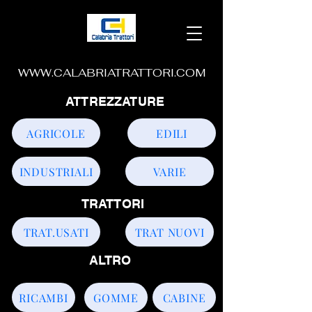
WWW.CALABRIATRATTORI.COM
ATTREZZATURE
AGRICOLE
EDILI
INDUSTRIALI
VARIE
TRATTORI
TRAT.USATI
TRAT NUOVI
ALTRO
RICAMBI
GOMME
CABINE