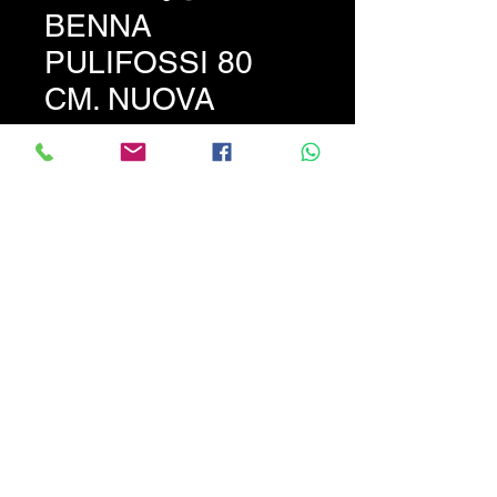
BENNA
PULIFOSSI 80
CM. NUOVA
PROMO
Prezzo
450,00 €
Benna Pulifossi nuova da cm
80 con attacco rapido.
PREZZO PROMOZIONALE
NON TRATTABILE !!!
CALABRIATRATTORI.COM