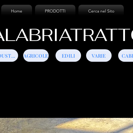
Home
PRODOTTI
Cerca nel Sito
LABRIATRATT
INDUSTRIALI
AGRICOLE
EDILI
VARIE
CAB