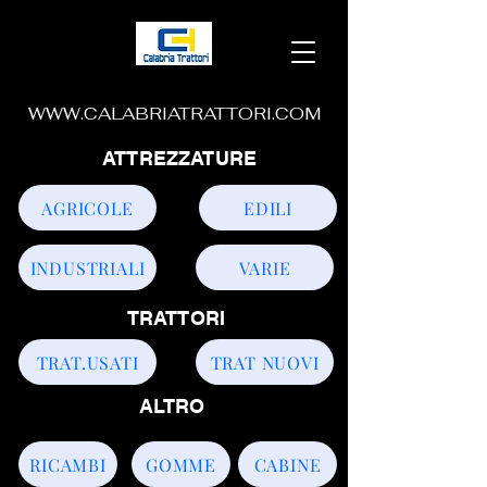
WWW.CALABRIATRATTORI.COM
ATTREZZATURE
AGRICOLE
EDILI
INDUSTRIALI
VARIE
TRATTORI
TRAT.USATI
TRAT NUOVI
ALTRO
RICAMBI
GOMME
CABINE