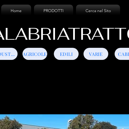
Home
PRODOTTI
Cerca nel Sito
LABRIATRATT
INDUSTRIALI
AGRICOLE
EDILI
VARIE
CAB