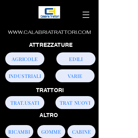
WWW.CALABRIATRATTORI.COM
ATTREZZATURE
AGRICOLE
EDILI
INDUSTRIALI
VARIE
TRATTORI
TRAT.USATI
TRAT NUOVI
ALTRO
RICAMBI
GOMME
CABINE