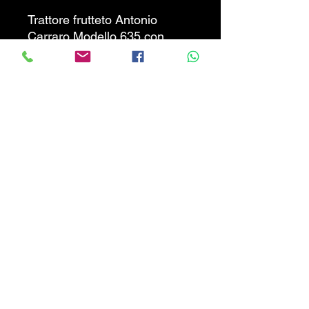
Trattore frutteto Antonio
Carraro Modello 635 con
motore bicilindrico Ruggerini
in buone condizioni generali.
PREZZO NON TRATTABILE
!!!!
INFO 3277024598
CALABRIATRATTORI.COM
info@calabriatrattori.com