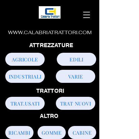
WWW.CALABRIATRATTORI.COM
ATTREZZATURE
AGRICOLE
EDILI
INDUSTRIALI
VARIE
TRATTORI
TRAT.USATI
TRAT NUOVI
ALTRO
RICAMBI
GOMME
CABINE