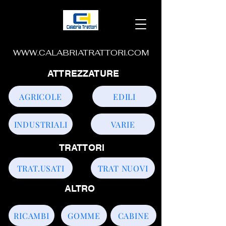
WWW.CALABRIATRATTORI.COM
ATTREZZATURE
AGRICOLE
EDILI
INDUSTRIALI
VARIE
TRATTORI
TRAT.USATI
TRAT NUOVI
ALTRO
RICAMBI
GOMME
CABINE