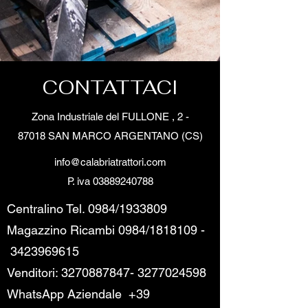
CONTATTACI
Zona Industriale del FULLONE , 2 -
87018 SAN MARCO ARGENTANO (CS)
info@calabriatrattori.com
P. iva
03889240788
Centralino Tel. 0984/1933809
Magazzino Ricambi 0984/1818109 -
3423969615
Venditori:
3270887847
-
3277024598
WhatsApp Aziendale
+39