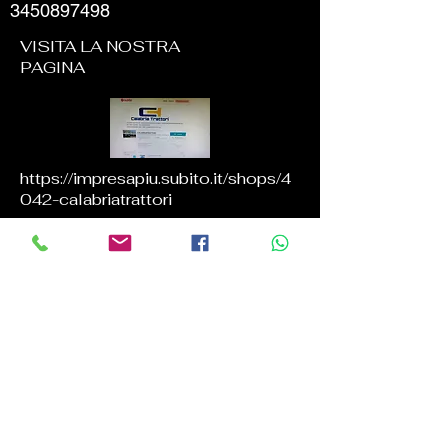
3450897498
VISITA LA NOSTRA
PAGINA
https://impresapiu.subito.it/shops/4
042-calabriatrattori
Nome